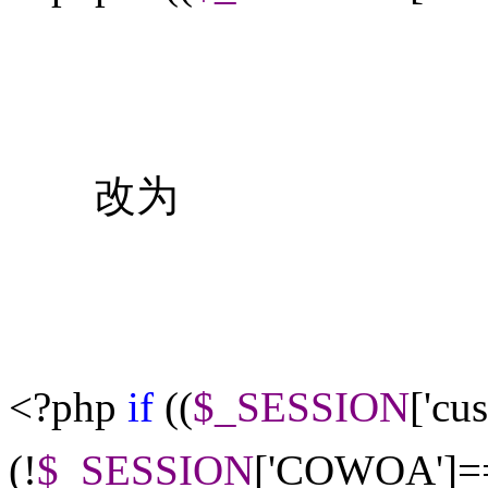
改为
<?
php
if
((
$_SESSION
[
'
cu
(
!
$_SESSION
[
'
COWOA
'
]
=