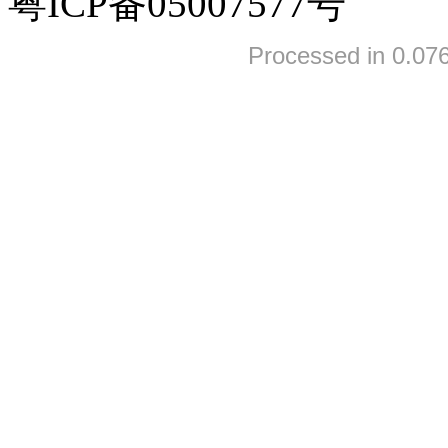
粤ICP备05007577号
Processed in 0.076