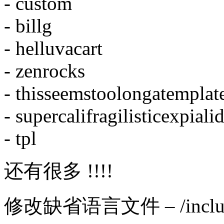
- custom
- billg
- helluvacart
- zenrocks
- thisseemstoolongatempl
- supercalifragilisticexpia
- tpl
还有很多 !!!!
修改缺省语言文件 – /includes/