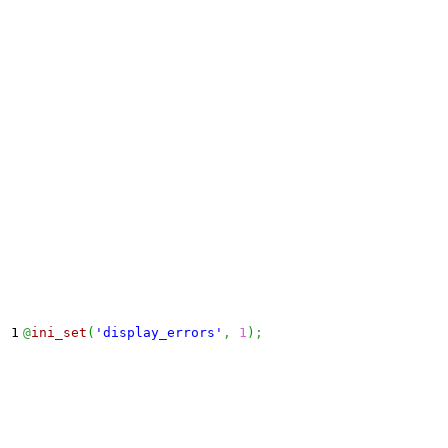
@
ini_set
(
'display_errors'
,
1
)
;