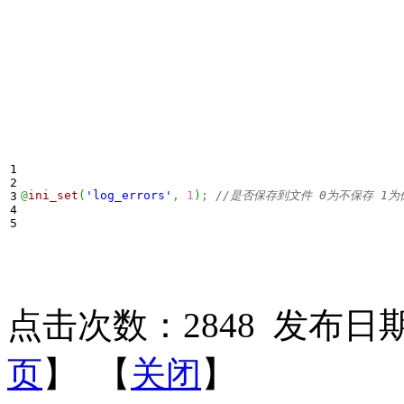
1

2

@
ini_set
(
'log_errors'
,
1
)
;
//是否保存到文件 0为不保存 1为
3

4

点击次数：
2848
发布日期：2
页
】 【
关闭
】