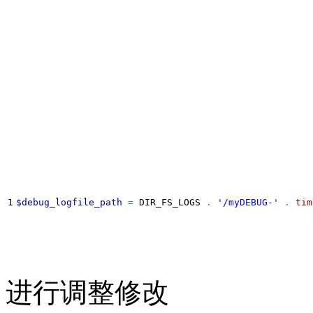
$debug_logfile_path
=
 DIR_FS_LOGS 
.
'/myDEBUG-'
.
tim
进行调整修改