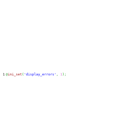
@
ini_set
(
'display_errors'
,
1
)
;