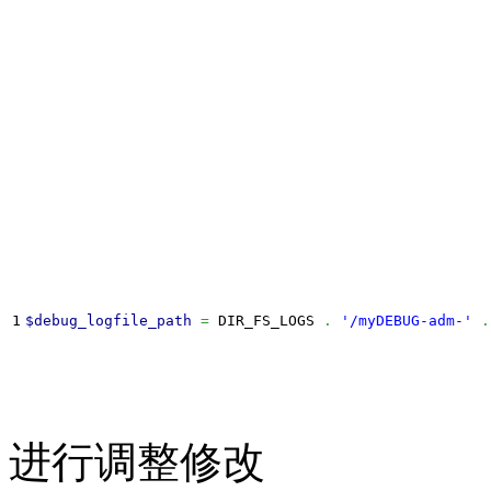
$debug_logfile_path
=
 DIR_FS_LOGS 
.
'/myDEBUG-adm-'
.
进行调整修改