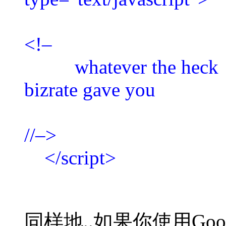
<!–
whatever the heck
bizrate gave you
//–>
</script>
同样地..如果你使用Go