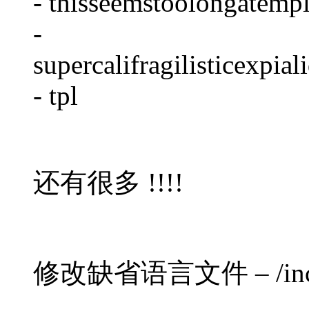
- thisseemstoolongatemp
-
supercalifragilisticexpial
- tpl
还有很多 !!!!
修改缺省语言文件 – /include