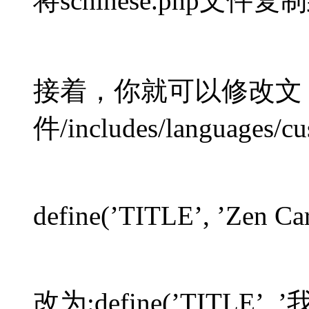
将schinese.php文
接着，你就可以修改文
件/includes/languages/cu
define(’TITLE’, ’Zen Car
改为:define(’TITLE’,