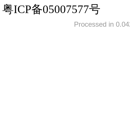
粤ICP备05007577号
Processed in 0.04