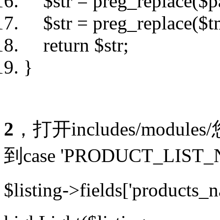
$str
= preg_replace(
$p
$str
= preg_replace(
$t
return
$str
;
}
2
，打开includes/modules/
到
case 'PRODUCT_LIST_
$listing->fields['products_