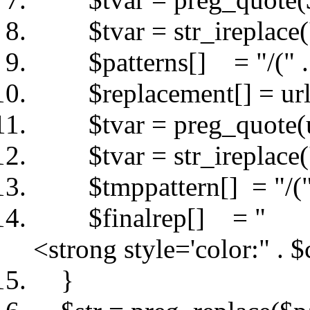
$tvar
=
str_ireplace
(
$patterns
[] =
"/("
$replacement
[] =
ur
$tvar
= preg_quote(
$tvar
=
str_ireplace
(
$tmppattern
[] =
"/(
$finalrep
[] =
"
<strong style='color:"
.
$
}