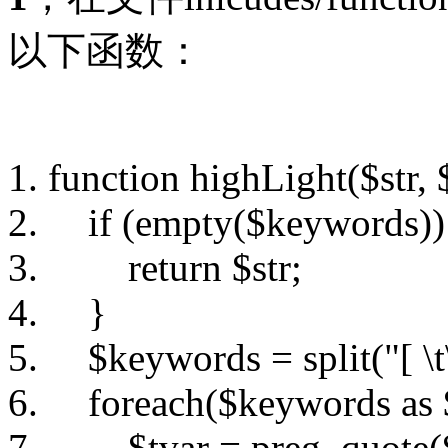
以下函数：
function
highLight(
$str
,
if
(
empty
(
$keywords
)
return
$str
;
}
$keywords
= split(
"[ \
foreach
(
$keywords
as
$tvar
= preg_quote(