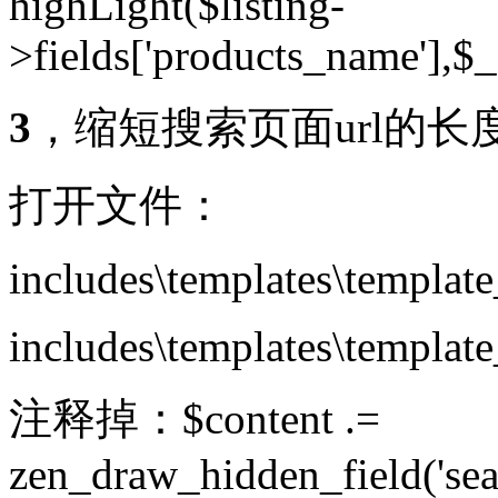
highLight($listing-
>fields['products_name'],$
3
，缩短搜索页面url的长
打开文件：
includes\templates\template
includes\templates\templat
注释掉：
$content .=
zen_draw_hidden_field('searc