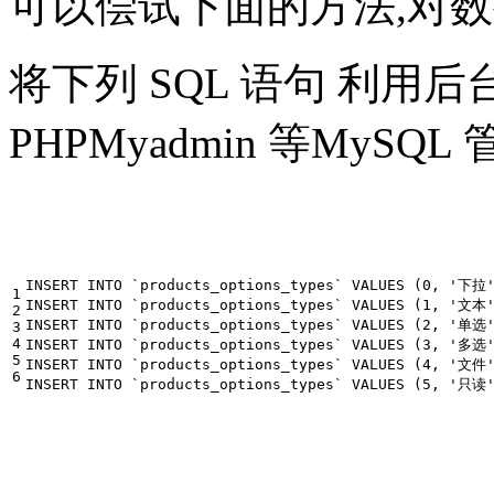
可以偿试下面的方法,对
将下列 SQL 语句 利用后
PHPMyadmin 等MyS
INSERT INTO `products_options_types` VALUES (0, '下拉'
1

INSERT INTO `products_options_types` VALUES (1, '文本'
2

INSERT INTO `products_options_types` VALUES (2, '单选'
3

4

INSERT INTO `products_options_types` VALUES (3, '多选'
5

INSERT INTO `products_options_types` VALUES (4, '文件'
6
INSERT INTO `products_options_types` VALUES (5, '只读