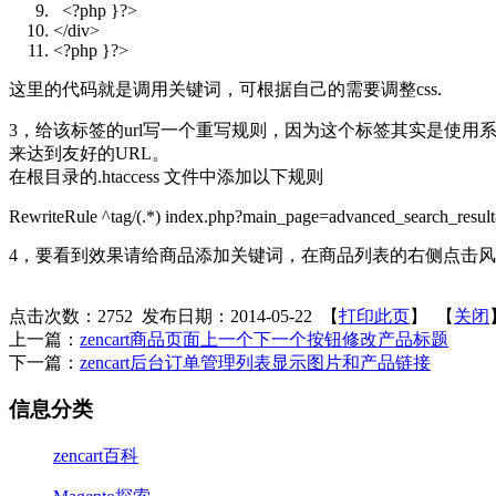
<?php }?>
</div>
<?php }?>
这里的代码就是调用关键词，可根据自己的需要调整css.
3，给该标签的url写一个重写规则，因为这个标签其实是使
来达到友好的URL。
在根目录的.htaccess 文件中添加以下规则
RewriteRule ^tag/(.*) index.php?main_page=advanced_search_resu
4，要看到效果请给商品添加关键词，在商品列表的右侧点击
点击次数：
2752
发布日期：2014-05-22 【
打印此页
】 【
关闭
上一篇：
zencart商品页面上一个下一个按钮修改产品标题
下一篇：
zencart后台订单管理列表显示图片和产品链接
信息分类
zencart百科