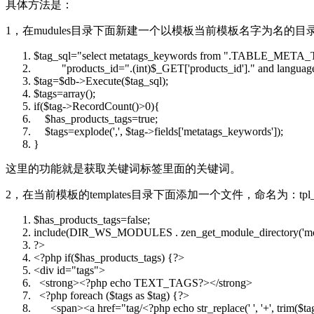
具体方法是：
1，在mudules目录下面新建一个以模板当前模板名字为名的目录
$tag_sql
=
"select metatags_keywords from "
.TABLE_META_
"products_id="
.(int)
$_GET
['products_id'].
" and languag
$tag
=
$db
->Execute(
$tag_sql
);
$tags
=
array
();
if
(
$tag
->RecordCount()>0){
$has_products_tags
=true;
$tags
=
explode
(',',
$tag
->fields['metatags_keywords']);
}
这里的功能就是获取关键词标签里面的关键词。
2，在当前模板的templates目录下面添加一个文件，命名为：tpl_m
$has_products_tags
=false;
include
(DIR_WS_MODULES . zen_get_module_directory('mo
?>
<?php
if
(
$has_products_tags
) {?>
<div id=
"tags"
>
<strong><?php
echo
TEXT_TAGS?></strong>
<?php
foreach
(
$tags
as
$tag
) {?>
<span><a href=
"tag/<?php echo str_replace(' ', '+', trim($ta