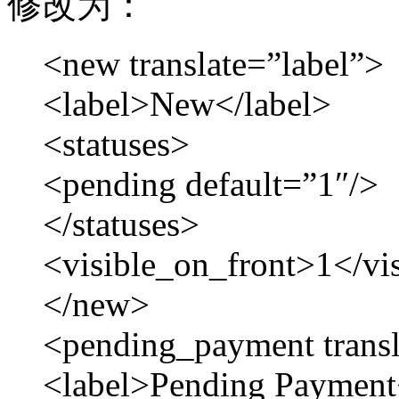
修改为：
<new translate=”label”>
<label>New</label>
<statuses>
<pending default=”1″/>
</statuses>
<visible_on_front>1</vi
</new>
<pending_payment transl
<label>Pending Payment