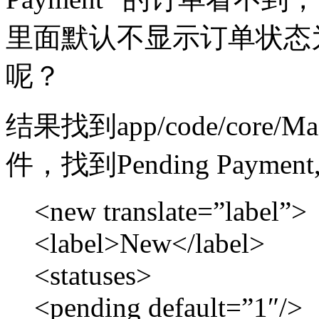
里面默认不显示订单状态为”Pe
呢？
结果找到app/code/core/Mage
件，找到Pending Paymen
<new translate=”label”>
<label>New</label>
<statuses>
<pending default=”1″/>