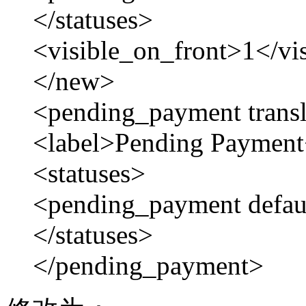
</statuses>
<visible_on_front>1</vi
</new>
<pending_payment transl
<label>Pending Payment
<statuses>
<pending_payment defau
</statuses>
</pending_payment>