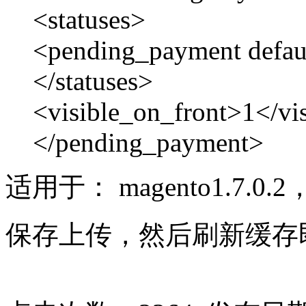
<statuses>
<pending_payment defau
</statuses>
<visible_on_front>1</vi
</pending_payment>
适用于： magento1.7.0
保存上传，然后刷新缓存