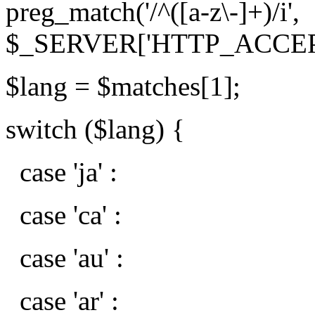
preg_match('/^([a-z\-]+)/i',
$_SERVER['HTTP_ACCEP
$lang = $matches[1];
switch ($lang) {
case 'ja' :
case 'ca' :
case 'au' :
case 'ar' :