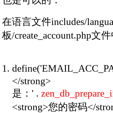
在语言文件includes/langua
板/create_account
define('EMAIL_ACC_
</strong>
是：' .
zen_db_prepare_i
<strong>您的密码</stro