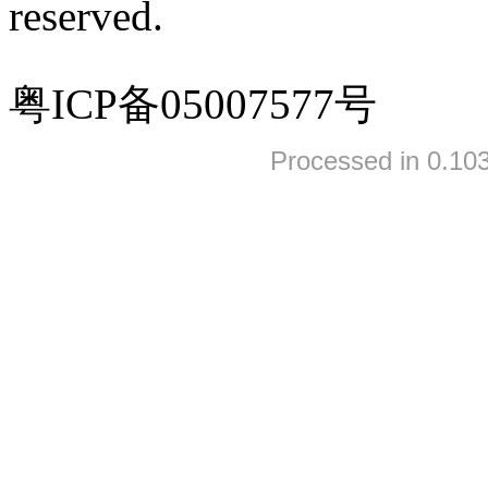
reserved.
粤ICP备05007577号
Processed in 0.103