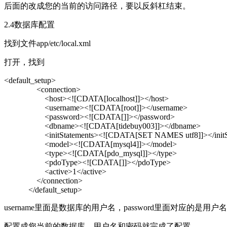
后面的改成您的当前的访问路径，要以反斜杠结束。
2.4数据库配置
找到文件app/etc/local.xml
打开，找到
<default_setup>
<connection>
<host><![CDATA[localhost]]></host>
<username><![CDATA[root]]></username>
<password><![CDATA[]]></password>
<dbname><![CDATA[tidebuy003]]></dbname>
<initStatements><![CDATA[SET NAMES utf8]]></initSt
<model><![CDATA[mysql4]]></model>
<type><![CDATA[pdo_mysql]]></type>
<pdoType><![CDATA[]]></pdoType>
<active>1</active>
</connection>
</default_setup>
username里面是数据库的用户名，password里面对应的是用户
配置成您当前的数据库，用户名和密码就完成了配置