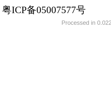
粤ICP备05007577号
Processed in 0.022